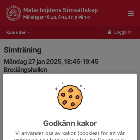
Mälarhöjdens Simsällskap
Måndagar 18:45, 8-14 år, nivå 1-3
Logga in
Kalender
Simträning
Måndag 27 jan 2025, 18:45-19:45
Bredängshallen
Samling: 18:30
Godkänn kakor
Vi använder oss av kakor (cookies) för att vår
webbplats ska fungera bra för dig. De används