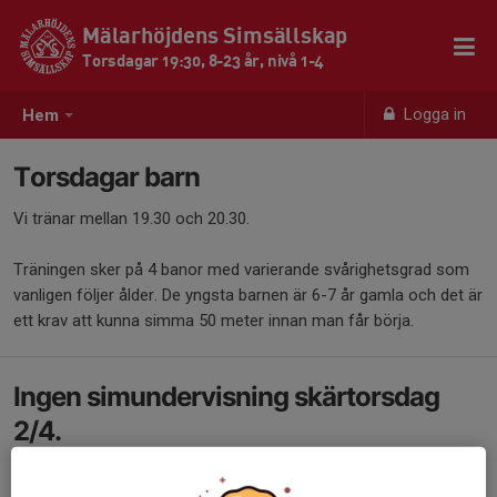
Mälarhöjdens Simsällskap
Torsdagar 19:30, 8-23 år, nivå 1-4
Logga in
Hem
Torsdagar barn
Vi tränar mellan 19.30 och 20.30.
Träningen sker på 4 banor med varierande svårighetsgrad som
vanligen följer ålder. De yngsta barnen är 6-7 år gamla och det är
ett krav att kunna simma 50 meter innan man får börja.
Ingen simundervisning skärtorsdag
2/4.
30 mar, 12:34
0 kommentarer