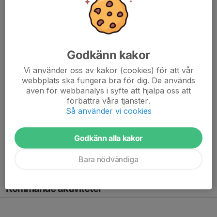
Det är inte simundervisning på skärtorsdag 2/4
Mvh Malenebaylandinene
Läs mer
Godkänn kakor
Höstens schema 2022
Vi använder oss av kakor (cookies) för att vår
11 sep 2022
0 kommentarer
webbplats ska fungera bra för dig. De används
Vi tränar torsdagar mellan 19.30 och 20.30.
även för webbanalys i syfte att hjälpa oss att
förbättra våra tjänster.
Minimax 29 september (v 39)
Så använder vi cookies
Höstlov - ingen träning (v 44)
Minimax 24 nov (v 47)
Godkänn alla kakor
Avslutning 8 december (v 49)
Läs mer
Bara nödvändiga
Kommande aktiviteter