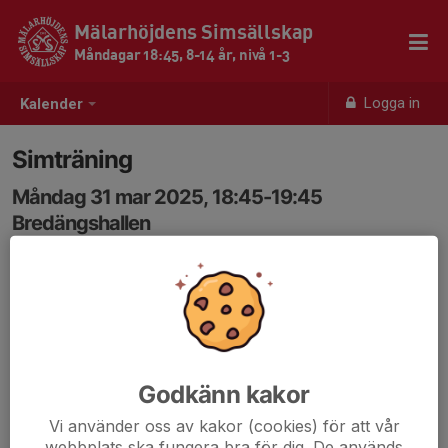
Mälarhöjdens Simsällskap
Måndagar 18:45, 8-14 år, nivå 1-3
Logga in
Kalender
Simträning
Måndag 31 mar 2025, 18:45-19:45
Bredängshallen
Samling: 18:30
Godkänn kakor
Vi använder oss av kakor (cookies) för att vår
webbplats ska fungera bra för dig. De används