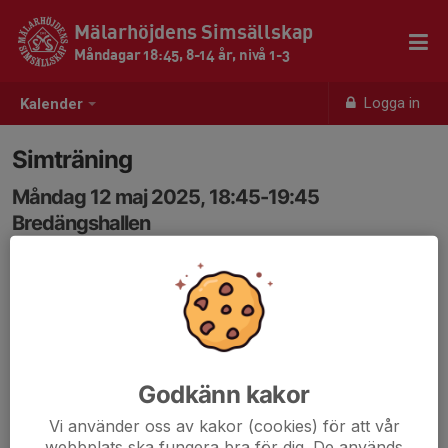
Mälarhöjdens Simsällskap
Måndagar 18:45, 8-14 år, nivå 1-3
Logga in
Kalender
Simträning
Måndag 12 maj 2025, 18:45-19:45
Bredängshallen
Samling: 18:30
Godkänn kakor
Vi använder oss av kakor (cookies) för att vår
webbplats ska fungera bra för dig. De används