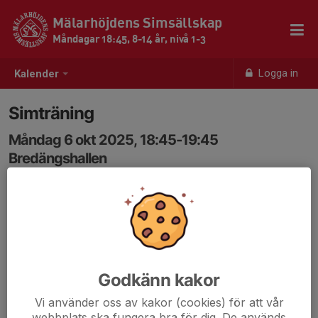
Mälarhöjdens Simsällskap
Måndagar 18:45, 8-14 år, nivå 1-3
Logga in
Kalender
Simträning
Måndag 6 okt 2025, 18:45-19:45
Bredängshallen
Samling: 18:45
Godkänn kakor
Vi använder oss av kakor (cookies) för att vår
webbplats ska fungera bra för dig. De används