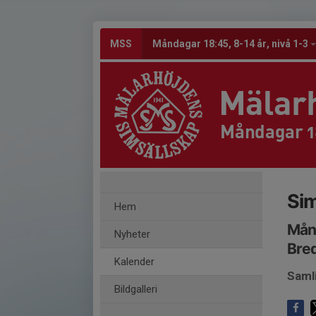
MSS
Måndagar 18:45, 8-14 år, nivå 1-3
Mälar
Måndagar 18
Sim
Hem
Mån
Nyheter
Bre
Kalender
Saml
Bildgalleri