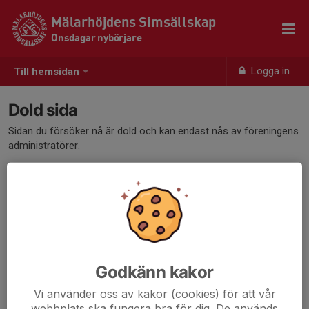
Mälarhöjdens Simsällskap
Onsdagar nybörjare
Logga in
Till hemsidan
Dold sida
Sidan du försöker nå är dold och kan endast nås av föreningens
administratörer.
Godkänn kakor
Vi använder oss av kakor (cookies) för att vår
webbplats ska fungera bra för dig. De används