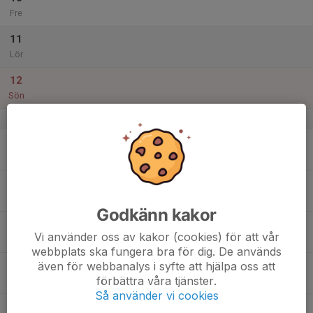
Fre
11
Lör
12
Sön
v.11
13
Mån
14
Tis
Godkänn kakor
15
Vi använder oss av kakor (cookies) för att vår
Ons
webbplats ska fungera bra för dig. De används
även för webbanalys i syfte att hjälpa oss att
16
förbättra våra tjänster.
Tor
Så använder vi cookies
17