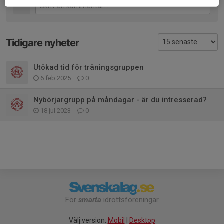
Tidigare nyheter
Utökad tid för träningsgruppen
6 feb 2025
0
Nybörjargrupp på måndagar - är du intresserad?
18 jul 2023
0
För
smarta
idrottsföreningar
Välj version:
Mobil
|
Desktop