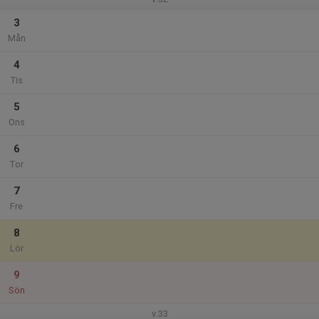
3
Mån
4
Tis
5
Ons
6
Tor
7
Fre
8
Lör
9
Sön
v.33