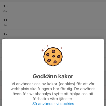
10
Mån
11
Tis
12
Ons
13
Tor
14
Fre
Godkänn kakor
15
Lör
Vi använder oss av kakor (cookies) för att vår
webbplats ska fungera bra för dig. De används
16
även för webbanalys i syfte att hjälpa oss att
Sön
förbättra våra tjänster.
v.34
Så använder vi cookies