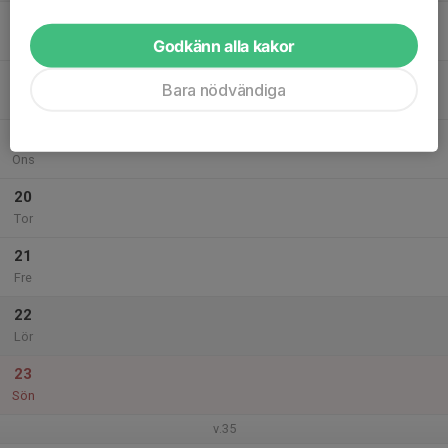
17
Mån
Godkänn alla kakor
18
Bara nödvändiga
Tis
19
Ons
20
Tor
21
Fre
22
Lör
23
Sön
v.35