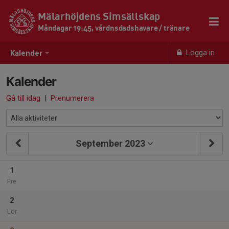
Mälarhöjdens Simsällskap
Måndagar 19:45, vårdnsdadshavare / tränare
Logga in
Kalender
Kalender
Gå till idag
|
Prenumerera
September 2023
1
Fre
2
Lör