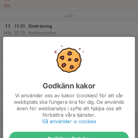
Sön
v.37
11
19:30
Simträning
20:30
Mån
Bredängshallen
12
Tis
13
Ons
14
Godkänn kakor
Tor
Vi använder oss av kakor (cookies) för att vår
15
webbplats ska fungera bra för dig. De används
Fre
även för webbanalys i syfte att hjälpa oss att
förbättra våra tjänster.
16
Så använder vi cookies
Lör
17