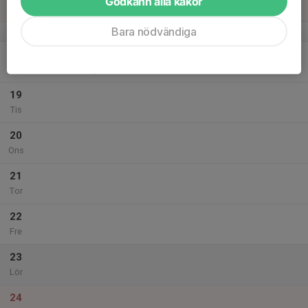
Godkänn alla kakor
Sön
Bara nödvändiga
v.38
18
19:30
Simträning
20:30
Mån
Bredängshallen
19
Tis
20
Ons
21
Tor
22
Fre
23
Lör
24