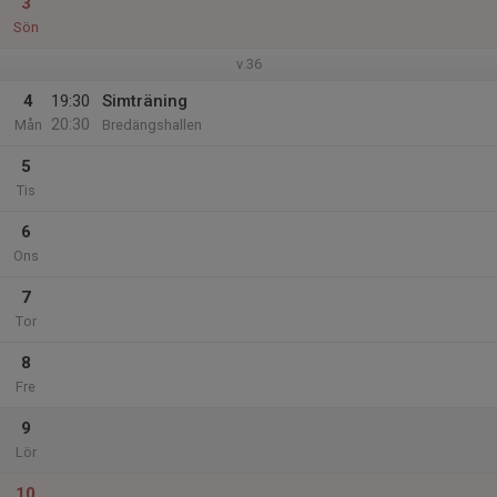
3
Sön
v.36
4
19:30
Simträning
20:30
Mån
Bredängshallen
5
Tis
6
Ons
7
Tor
8
Fre
9
Lör
10