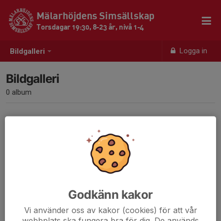
Mälarhöjdens Simsällskap
Torsdagar 19:30, 8-23 år, nivå 1-4
Logga in
Bildgalleri
Bildgalleri
0 album
Inga album skapade
Godkänn kakor
Vi använder oss av kakor (cookies) för att vår
webbplats ska fungera bra för dig. De används