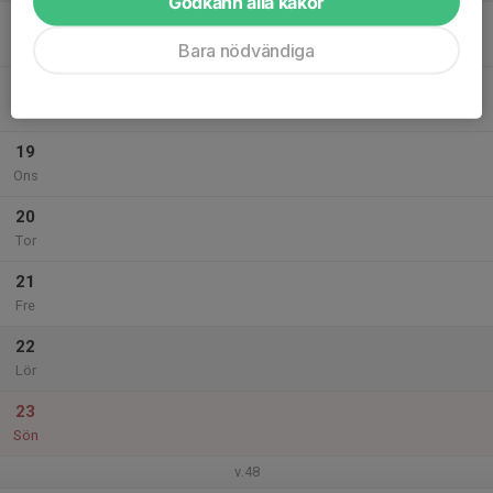
Godkänn alla kakor
17
19:45
Simträning
20:45
Mån
Bredängshallen
Bara nödvändiga
18
Tis
19
Ons
20
Tor
21
Fre
22
Lör
23
Sön
v.48