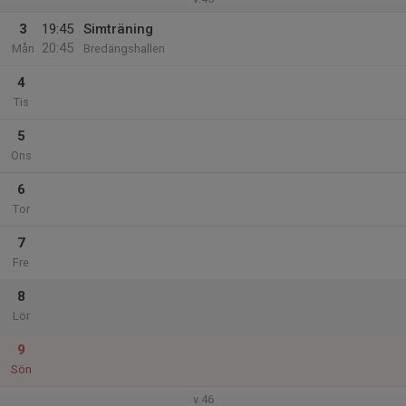
3
19:45
Simträning
20:45
Mån
Bredängshallen
4
Tis
5
Ons
6
Tor
7
Fre
8
Lör
9
Sön
v.46