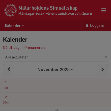
Mälarhöjdens Simsällskap
Måndagar 19:45, vårdnsdadshavare / tränare
Logga in
Kalender
Kalender
Gå till idag
|
Prenumerera
November 2025
1
Lör
2
Sön
v.45