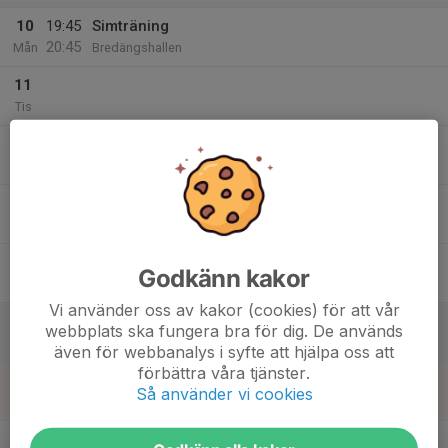
10
19:45
Simträning
20:45
Mån
Bredängshallen
11
Tis
12
Ons
13
Tor
14
Godkänn kakor
Fre
Vi använder oss av kakor (cookies) för att vår
15
webbplats ska fungera bra för dig. De används
Lör
även för webbanalys i syfte att hjälpa oss att
förbättra våra tjänster.
16
Så använder vi cookies
Sön
v.47