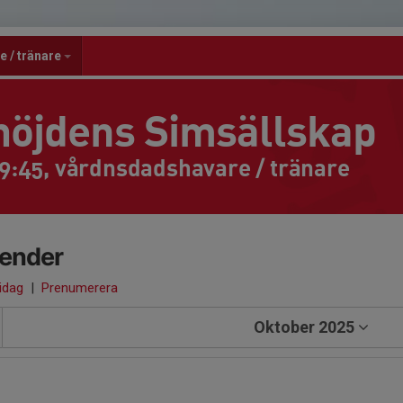
 / tränare
höjdens Simsällskap
9:45, vårdnsdadshavare / tränare
lender
 idag
|
Prenumerera
Oktober 2025