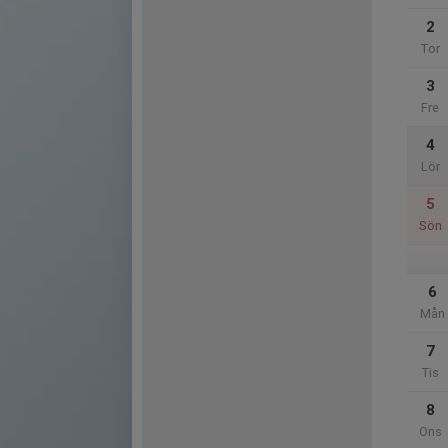
2
Tor
3
Fre
4
Lör
5
Sön
6
Mån
7
Tis
8
Ons