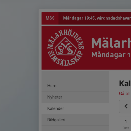
MSS
Måndagar 19:45, vårdnsdadshavare
Mälar
Måndagar 1
Ka
Hem
Gå till
Nyheter
Kalender
Bildgalleri
1
Ons