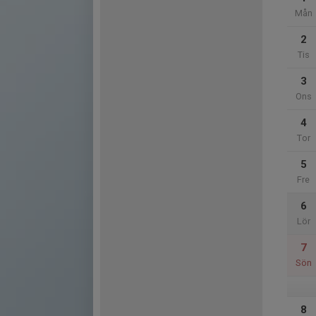
Mån
2
Tis
3
Ons
4
Tor
5
Fre
6
Lör
7
Sön
8