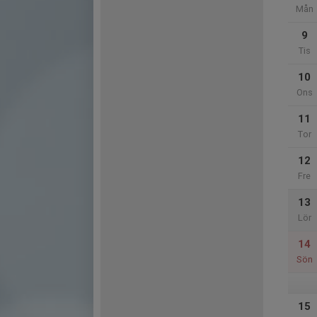
Mån
9
Tis
10
Ons
11
Tor
12
Fre
13
Lör
14
Sön
15