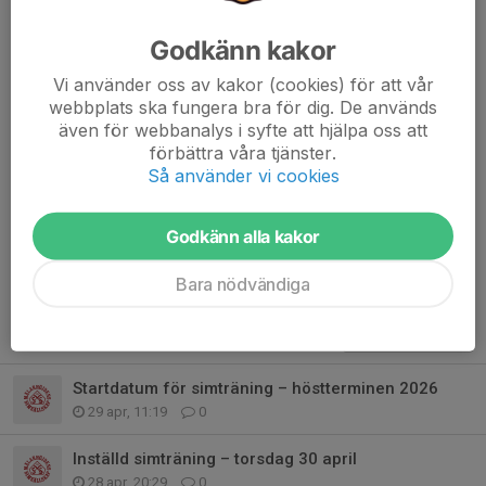
Dela nyhet
Godkänn kakor
Vi använder oss av kakor (cookies) för att vår
webbplats ska fungera bra för dig. De används
även för webbanalys i syfte att hjälpa oss att
Kommentarer
förbättra våra tjänster.
Så använder vi cookies
Dolt namn
19 apr 2025
Grymma tränare
Godkänn alla kakor
Bara nödvändiga
Tidigare nyheter
Startdatum för simträning – höstterminen 2026
29 apr, 11:19
0
Inställd simträning – torsdag 30 april
28 apr, 20:29
0