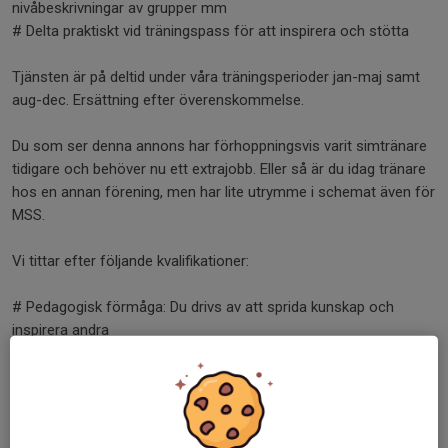
nivåbeskrivningar av grupper mm
# Delta praktiskt vid träningspass för att inspirera och stötta
Tjänsten är på deltid under våra träningsperioder jan-maj samt
aug-dec. Ersättning efter överenskommelse.
Du som ser denna annons har förhoppningsvis varit simtränare
tidigare och behöver nu ett extrajobb. Eller så är du idag tränare
hos en annan förening, men har lite utrymme i schemat även för
MSS.
Vi tittar efter följande kvalifikationer:
# Pedagogisk förmåga: Du drivs av att sprida kunskap och
inspirera andra
# Erfarenhet: Du har varit ledare inom simning tidigare
# Utbildning: Helst ser vi att du har uppnått nivå 3 i
utbildningstrappan: Licensierad simtränare
Skicka in din ansökan till
info@malarhojdensim.se