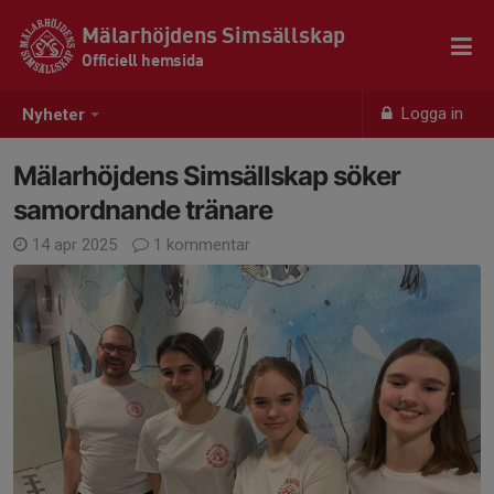
Mälarhöjdens Simsällskap
Officiell hemsida
Logga in
Nyheter
Mälarhöjdens Simsällskap söker
samordnande tränare
14 apr 2025
1 kommentar