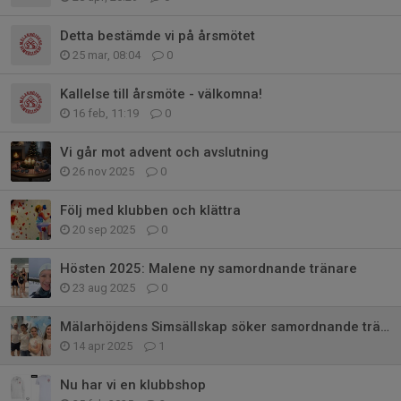
Detta bestämde vi på årsmötet
25 mar, 08:04
0
Kallelse till årsmöte - välkomna!
16 feb, 11:19
0
Vi går mot advent och avslutning
26 nov 2025
0
Följ med klubben och klättra
20 sep 2025
0
Hösten 2025: Malene ny samordnande tränare
23 aug 2025
0
Mälarhöjdens Simsällskap söker samordnande tränare
14 apr 2025
1
Nu har vi en klubbshop