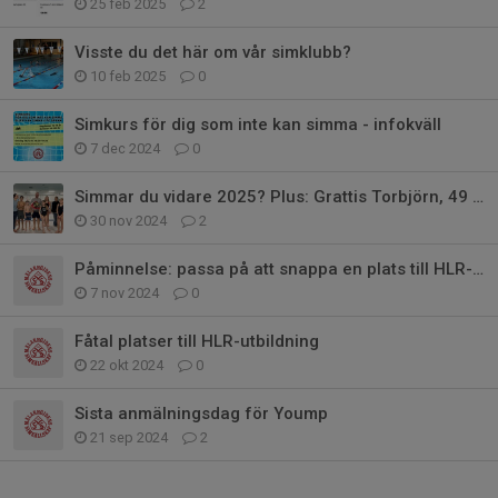
25 feb 2025
2
Visste du det här om vår simklubb?
10 feb 2025
0
Simkurs för dig som inte kan simma - infokväll
7 dec 2024
0
Simmar du vidare 2025? Plus: Grattis Torbjörn, 49 år
30 nov 2024
2
Påminnelse: passa på att snappa en plats till HLR-utbildning
7 nov 2024
0
Fåtal platser till HLR-utbildning
22 okt 2024
0
Sista anmälningsdag för Yoump
21 sep 2024
2