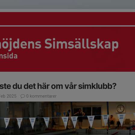
öjdens Simsällskap
emsida
ste du det här om vår simklubb?
feb 2025
0 kommentarer