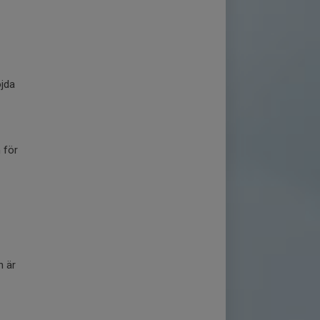
öjda
 för
n är