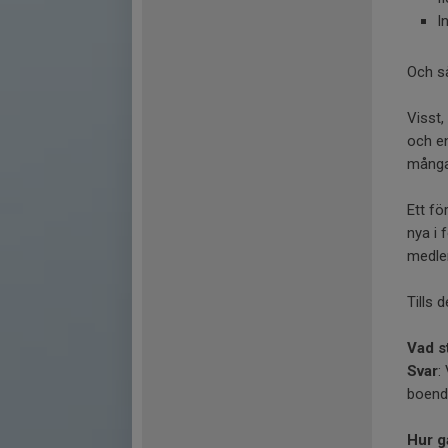
I
Och så
Visst,
och e
många 
Ett fö
nya i 
medlem
Tills 
Vad s
Svar
:
boend
Hur g