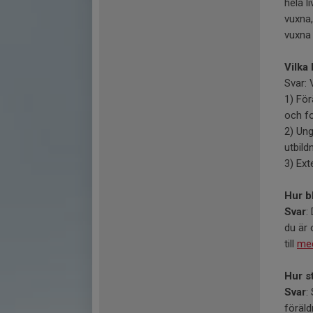
hela l
vuxna,
vuxna 
Vilka
Svar: 
1) För
och fo
2) Un
utbildn
3) Ext
Hur b
Svar
:
du är 
till
me
Hur s
Svar
:
föräl