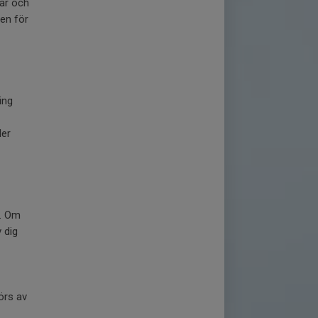
mar och
len för
ing
der
ö. Om
 dig
örs av