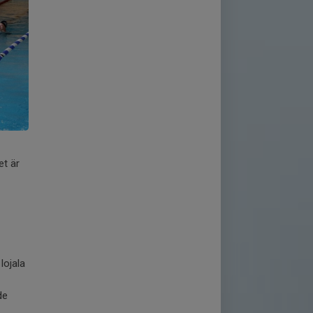
et är
lojala
de