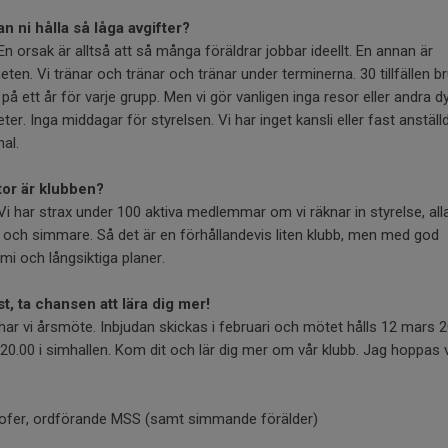
n ni hålla så låga avgifter?
 En orsak är alltså att så många föräldrar jobbar ideellt. En annan är
eten. Vi tränar och tränar och tränar under terminerna. 30 tillfällen b
i på ett år för varje grupp. Men vi gör vanligen inga resor eller andra d
teter. Inga middagar för styrelsen. Vi har inget kansli eller fast anställ
al.
tor är klubben?
 Vi har strax under 100 aktiva medlemmar om vi räknar in styrelse, all
 och simmare. Så det är en förhållandevis liten klubb, men med god
i och långsiktiga planer.
ist, ta chansen att lära dig mer!
har vi årsmöte. Inbjudan skickas i februari och mötet hålls 12 mars 2
20.00 i simhallen. Kom dit och lär dig mer om vår klubb. Jag hoppas 
tofer, ordförande MSS (samt simmande förälder)