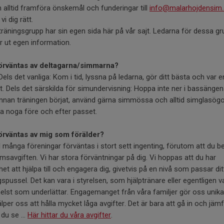
 alltid framföra önskemål och funderingar till
info@malarhojdensim
vi dig rätt.
träningsgrupp har sin egen sida här på vår sajt. Ledarna för dessa g
r ut egen information.
örväntas av deltagarna/simmarna?
 Dels det vanliga: Kom i tid, lyssna på ledarna, gör ditt bästa och var 
. Dels det särskilda för simundervisning: Hoppa inte ner i bassänge
innan träningen börjat, använd gärna simmössa och alltid simglasögo
a noga före och efter passet.
örväntas av mig som förälder?
 I många föreningar förväntas i stort sett ingenting, förutom att du be
savgiften. Vi har stora förväntningar på dig. Vi hoppas att du har
het att hjälpa till och engagera dig, givetvis på en nivå som passar dit
spussel. Det kan vara i styrelsen, som hjälptränare eller egentligen v
lst som underlättar. Engagemanget från våra familjer gör oss unik
älper oss att hålla mycket låga avgifter. Det är bara att gå in och jä
 du se ...
Här hittar du våra avgifter
.