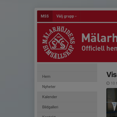
MSS
Välj grupp
Mälarh
Officiell h
Vis
Hem
10 
Nyheter
Kalender
Bildgalleri