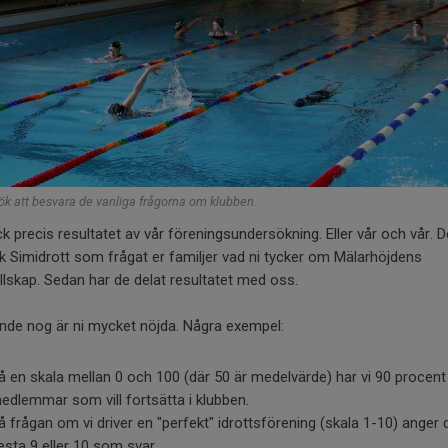
sök att besvara de vanliga frågorna om klubben.
ck precis resultatet av vår föreningsundersökning. Eller vår och vår. D
 Simidrott som frågat er familjer vad ni tycker om Mälarhöjdens
lskap. Sedan har de delat resultatet med oss.
nde nog är ni mycket nöjda. Några exempel:
å en skala mellan 0 och 100 (där 50 är medelvärde) har vi 90 procent 
edlemmar som vill fortsätta i klubben.
å frågan om vi driver en "perfekt" idrottsförening (skala 1-10) anger 
lesta 9 eller 10 som svar.