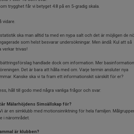
nom trygghet får vi betyget 4.8 på en 5-gradig skala.
 vidare.
 statistik ska man alltid ta med en nypa salt och det är möjligen de n
ngagerade som helst besvarar undersökningar. Men ändå: Kul att så
verkar trivas!
rbättringsförslag handlade dock om information. Mer basinformation
föreningen. Det är bara att hålla med om. Varje termin ansluter nya
mar. Kanske ska vi ta fram ett informationskit särskilt för er?
dess, håll till godo med några vanliga frågor och svar:
tår Mälarhöjdens Simsällskap för?
 Vi är en simklubb med motionsinriktning för hela familjen. Målgruppe
e i närområdet.
ammal är klubben?