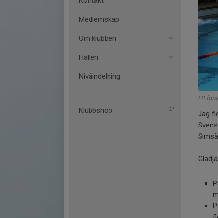
Kontakt
Medlemskap
Om klubben
Hallen
Nivåindelning
Ett för
Klubbshop
Jag fi
Svensk
Simsäl
Glädja
P
m
P
f