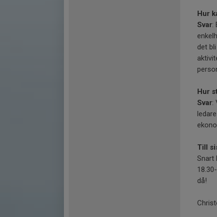
Hur ka
Svar
:
enkelh
det bl
aktivi
person
Hur s
Svar
:
ledare
ekonom
Till s
Snart 
18.30-
då!
Chris