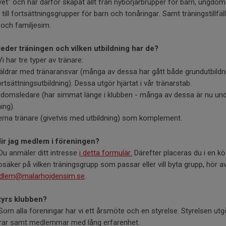
ivet" och har därför skapat allt från nybörjarbrupper för barn, ungdo
 till fortsättningsgrupper för barn och tonåringar. Samt träningstillfäl
och familjesim.
 leder träningen och vilken utbildning har de?
Vi har tre typer av tränare:
äldrar med tränaransvar (många av dessa har gått både grundutbildn
rtsättningsutbildning). Dessa utgör hjärtat i vår tränarstab.
gdomsledare (har simmat länge i klubben - många av dessa är nu un
ing).
erna tränare (givetvis med utbildning) som komplement.
lir jag medlem i föreningen?
 Du anmäler ditt intresse
i detta formulär.
Därefter placeras du i en k
osäker på vilken träningsgrupp som passar eller vill byta grupp, hör av
dlem@malarhojdensim.se
.
tyrs klubben?
 Som alla föreningar har vi ett årsmöte och en styrelse. Styrelsen utg
drar samt medlemmar med lång erfarenhet.