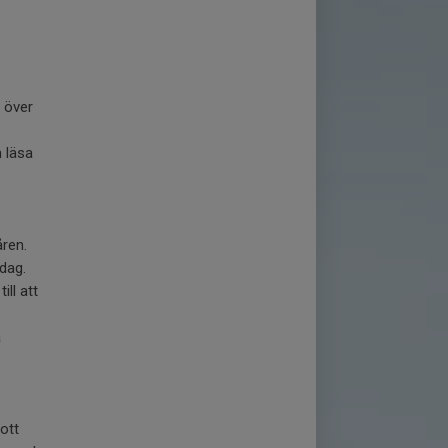
 över
 läsa
åren.
 dag.
ill att
a
rott