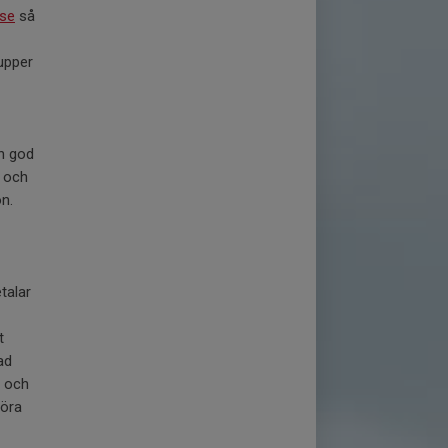
.se
så
rupper
en god
n och
n.
talar
t
ad
a och
mföra