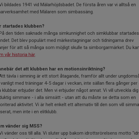
 Vi bildades 1941 vid Mälarhöjdsbadet. De första åren var vi alltså en
rverksamhet med Mälaren som simbassäng.
r startades klubben?
 På den tiden saknade många simkunnighet och simklubbar startades
andet. Det blev populärt med märkestagningar och tidningarna drev
jer för att så många som möjligt skulle ta simborgarmärket. Du kan
 vår historia här
.
nnebär det att klubben har en motionsinriktning?
 Att tävla i simning är ett stort åtagande, framför allt under ungdoms
 vanligt med träningar 4-5 dagar i veckan, inte sällan flera gånger per
klubbar erbjuder det. Men vi erbjuder något annat. Vi vill utveckla dig t
 duktig simmare - i alla simsätt - utan att du måste se detta som en
oriterad aktivitet. Vi är helt enkelt ett alternativ till den som vill simm
serat, men inte i en elitklubb.
vem vänder sig MSS?
 Vi vänder oss till alla. Vi sluter upp bakom idrottsrörelsens motto "id