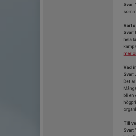
Svar
:
somma
Varfö
Svar
:
hela l
kampan
mer om
Vad i
Svar
:
Det är
Många 
bli en
högpri
organi
Till 
Svar
: