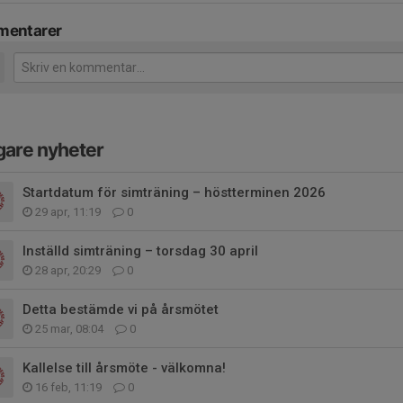
entarer
gare nyheter
Startdatum för simträning – höstterminen 2026
29 apr, 11:19
0
Inställd simträning – torsdag 30 april
28 apr, 20:29
0
Detta bestämde vi på årsmötet
25 mar, 08:04
0
Kallelse till årsmöte - välkomna!
16 feb, 11:19
0