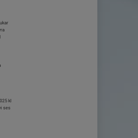
rukar
yra
d
a
025 kl
vi ses