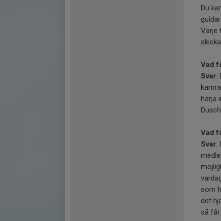
Du kan
guidar 
Varje 
skicka
Vad f
Svar
:
kamrat
härja 
Dusch
Vad f
Svar
:
medlem
möjlig
vardag
som he
det hj
så får